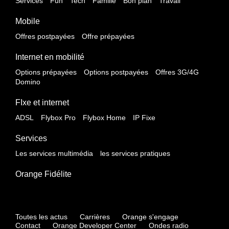
Services
Fun
Tech
Famille
Bon plan
Travail
Mobile
Offres postpayées
Offre prépayées
Internet en mobilité
Options prépayées
Options postpayées
Offres 3G/4G
Domino
FIxe et internet
ADSL
Flybox Pro
Flybox Home
IP Fixe
Services
Les services multimédia
les services pratiques
Orange Fidélite
Toutes les actus
Carrières
Orange s'engage
Contact
Orange Developer Center
Ondes radio