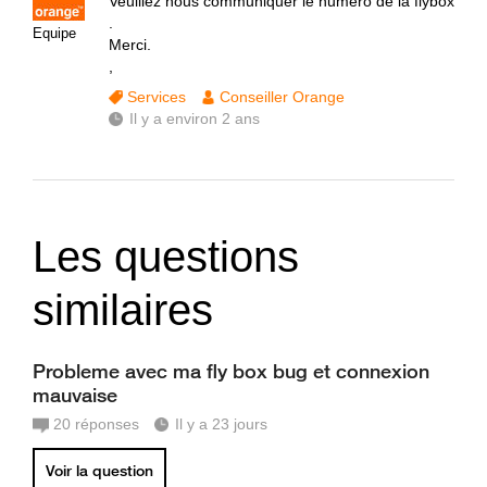
Veuillez nous communiquer le numéro de la flybox
.
Equipe
Merci.
,
Services
Conseiller Orange
Il y a environ 2 ans
Les questions
similaires
Probleme avec ma fly box bug et connexion
mauvaise
20
réponses
Il y a 23 jours
Voir la question