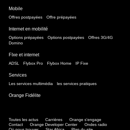
Mobile
Offres postpayées
Offre prépayées
Internet en mobilité
Options prépayées
Options postpayées
Offres 3G/4G
Domino
FIxe et internet
ADSL
Flybox Pro
Flybox Home
IP Fixe
Services
Les services multimédia
les services pratiques
Orange Fidélite
Toutes les actus
Carrières
Orange s'engage
Contact
Orange Developer Center
Ondes radio
Où nous trouver
Star Africa
Plan du site