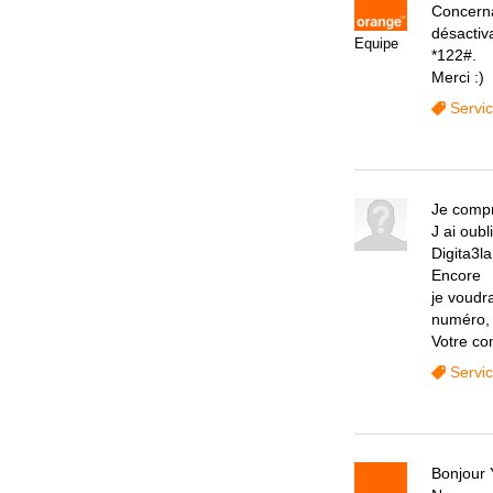
Concerna
désactiva
Equipe
*122#.
Merci :)
Servi
Je compr
J ai oub
Digita3la
Encore
je voudr
numéro, 
Votre c
Servi
Bonjour 