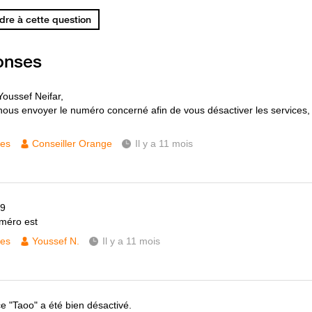
re à cette question
onses
Youssef Neifar,
 nous envoyer le numéro concerné afin de vous désactiver les services, s
ces
Conseiller Orange
Il y a 11 mois
9
méro est
ces
Youssef N.
Il y a 11 mois
ce "Taoo" a été bien désactivé.