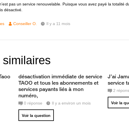
’est pas un service renouvelable. Puisque vous avez payé la totalité du
s désactivé.
ces
Conseiller O.
Il y a 11 mois
 similaires
 Taoo
désactivation immédiate de service
J’ai Jam
TAOO et tous les abonnements et
service 
services payants liés à mon
2
répon
numéro,
Voir la q
0
réponse
Il y a environ un mois
Voir la question