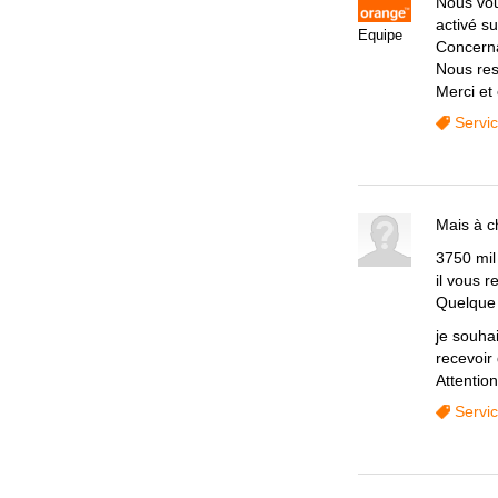
Nous vou
activé su
Equipe
Concerna
Nous res
Merci et 
Servi
Mais à c
3750 mil
il vous 
Quelque
je souha
recevoir
Attention
Servi