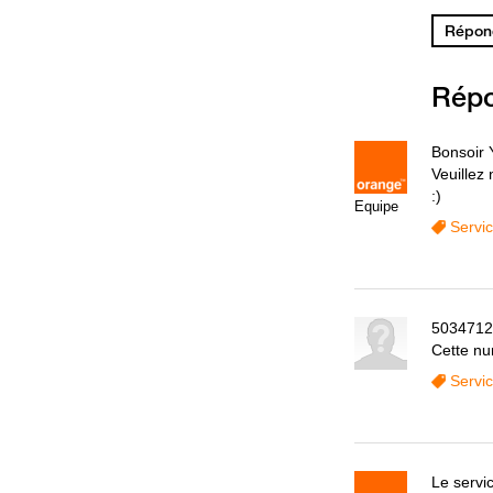
Répond
Rép
Bonsoir 
Veuillez
:)
Equipe
Servi
5034712
Cette nu
Servi
Le servi