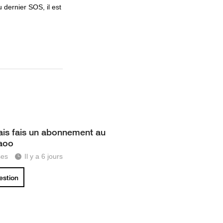
 dernier SOS, il est
ais fais un abonnement au
taoo
ses
Il y a 6 jours
uestion