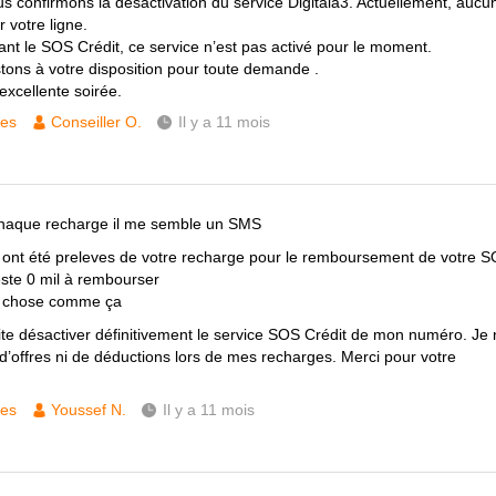
s confirmons la désactivation du service Digitala3. Actuellement, aucun
r votre ligne.
nt le SOS Crédit, ce service n’est pas activé pour le moment.
tons à votre disposition pour toute demande .
excellente soirée.
ces
Conseiller O.
Il y a 11 mois
haque recharge il me semble un SMS
 ont été preleves de votre recharge pour le remboursement de votre 
reste 0 mil à rembourser
 chose comme ça
ite désactiver définitivement le service SOS Crédit de mon numéro. Je 
 d’offres ni de déductions lors de mes recharges. Merci pour votre
ces
Youssef N.
Il y a 11 mois