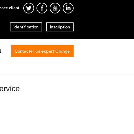
pace client
identification
inscription
U
Contacter un expert Orange
ervice