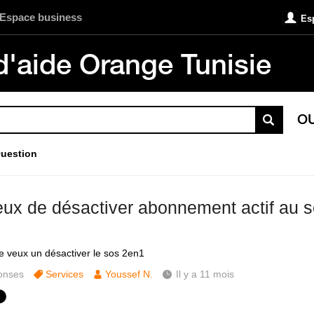
Espace business
Es
d'aide Orange Tunisie
O
uestion
eux de désactiver abonnement actif au s
je veux un désactiver le sos 2en1
onses
Services
Youssef N.
Il y a 11 mois