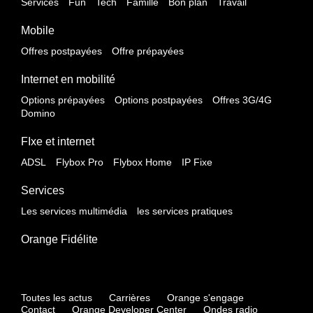
Services
Fun
Tech
Famille
Bon plan
Travail
Mobile
Offres postpayées
Offre prépayées
Internet en mobilité
Options prépayées
Options postpayées
Offres 3G/4G
Domino
FIxe et internet
ADSL
Flybox Pro
Flybox Home
IP Fixe
Services
Les services multimédia
les services pratiques
Orange Fidélite
Toutes les actus
Carrières
Orange s'engage
Contact
Orange Developer Center
Ondes radio