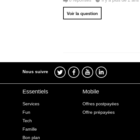
8
réponses
Il y a plus de 2 ans
Voir la question
Nous suivre
Essentiels
Mobile
Services
Offres postpayées
Fun
Offre prépayées
Tech
Famille
Bon plan