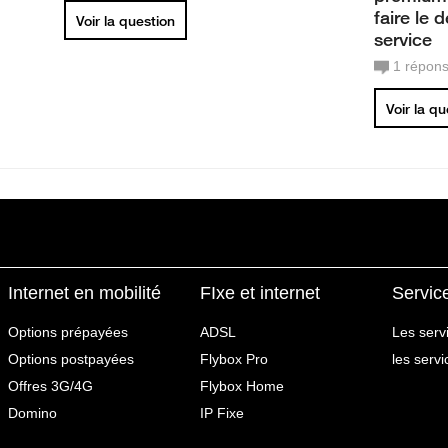
faire le
Voir la question
service
1
répon
Voir la q
Internet en mobilité
FIxe et internet
Servic
Options prépayées
ADSL
Les serv
Options postpayées
Flybox Pro
les serv
Offres 3G/4G
Flybox Home
Domino
IP Fixe