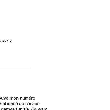
 plaît ?
rouve mon numéro
 abonné au service
games tunisia. Je veux