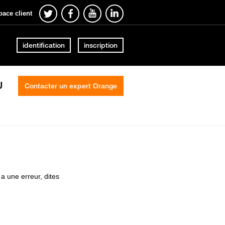
pace client
identification
inscription
U
Contacter un expert Orange
a une erreur, dites