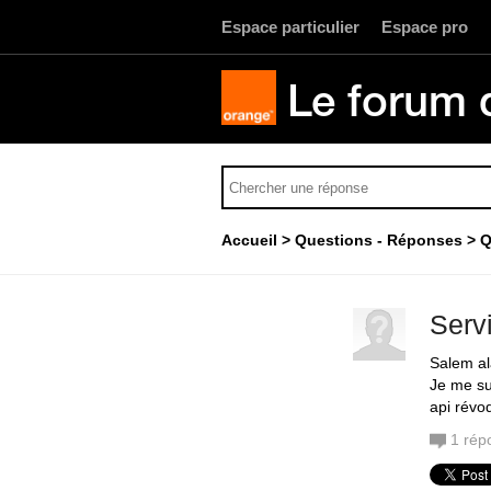
Espace particulier
Espace pro
Le forum 
Accueil
Questions - Réponses
Q
Servi
Salem a
Je me su
api révo
1
rép