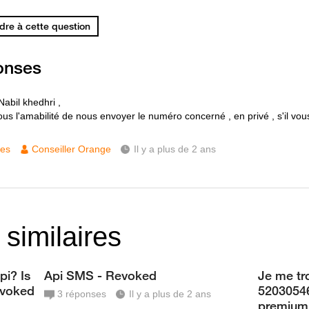
re à cette question
onses
Nabil khedhri ,
us l'amabilité de nous envoyer le numéro concerné , en privé , s'il vous
ces
Conseiller Orange
Il y a plus de 2 ans
 similaires
pi? Is
Api SMS - Revoked
Je me t
revoked
52030546
3
réponses
Il y a plus de 2 ans
premium 