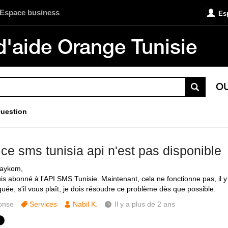
Espace business
Es
d'aide Orange Tunisie
O
uestion
ce sms tunisia api n'est pas disponible
laykom,
is abonné à l'API SMS Tunisie. Maintenant, cela ne fonctionne pas, il y 
quée, s'il vous plaît, je dois résoudre ce problème dès que possible.
onse
Services
Nabil K.
Il y a plus de 2 ans