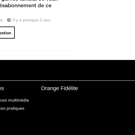
 désabonnement de ce
se
Il y a presque 2 ans
uestion
es
Orange Fidélite
ices multimédia
ices pratiques