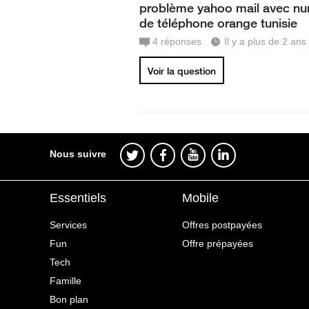
problème yahoo mail avec n
de téléphone orange tunisie
4
réponses
Il y a plus de 2 ans
Voir la question
Nous suivre
Essentiels
Mobile
Services
Offres postpayées
Fun
Offre prépayées
Tech
Famille
Bon plan