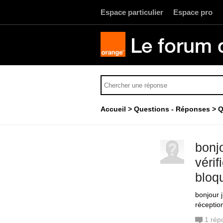
Espace particulier
Espace pro
Le forum 
Accueil
Questions - Réponses
Q
bonj
véri
bloq
bonjour 
réceptio
1
rép