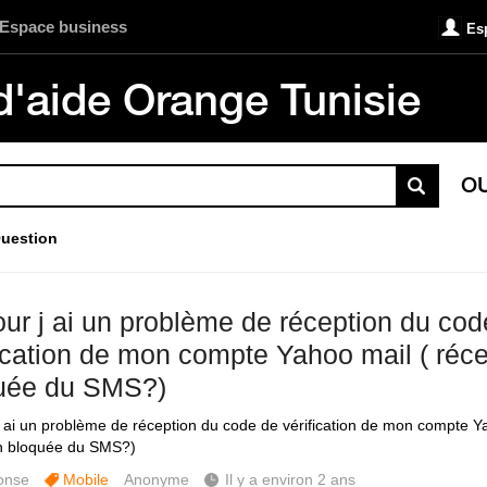
Espace business
Es
d'aide Orange Tunisie
O
uestion
our j ai un problème de réception du cod
fication de mon compte Yahoo mail ( réce
uée du SMS?)
j ai un problème de réception du code de vérification de mon compte Y
n bloquée du SMS?)
onse
Mobile
Anonyme
Il y a environ 2 ans