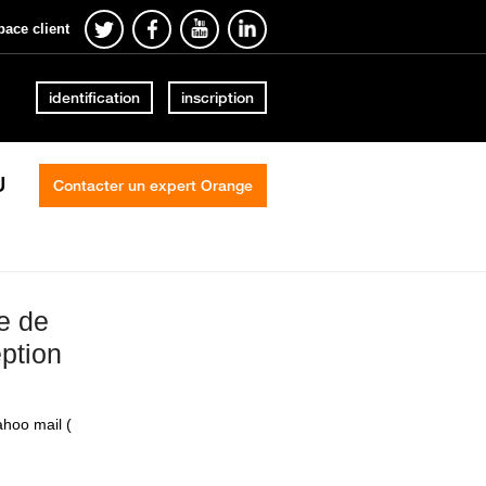
pace client
identification
inscription
U
Contacter un expert Orange
e de
ption
ahoo mail (