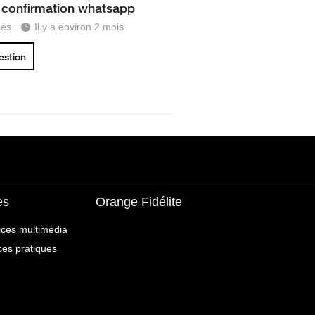
confirmation whatsapp
ses
Il y a environ 2 mois
uestion
es
Orange Fidélite
ices multimédia
ices pratiques