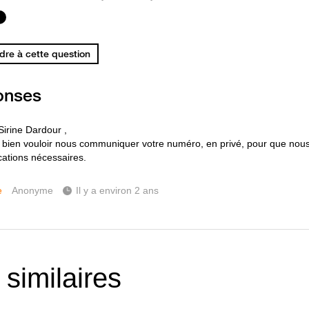
re à cette question
onses
Sirine Dardour ,
 bien vouloir nous communiquer votre numéro, en privé, pour que nous
ications nécessaires.
e
Anonyme
Il y a environ 2 ans
 similaires