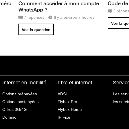
uméro
Comment accéder à mon compte
Code de 
WhatsApp ?
2
répon
7
réponses
Il y a environ 7 heures
Voir la q
Voir la question
Internet en mobilité
FIxe et internet
Servic
Options prépayées
ADSL
Les serv
Options postpayées
Flybox Pro
les serv
Offres 3G/4G
Flybox Home
Domino
IP Fixe