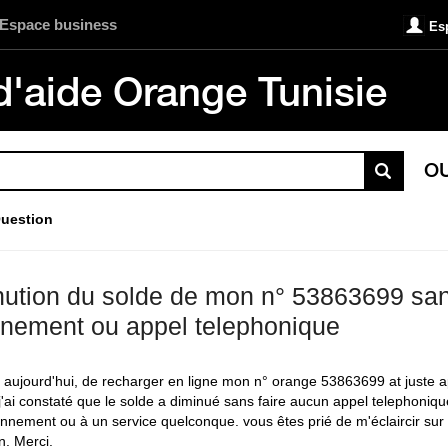
Espace business
Es
d'aide Orange Tunisie
O
uestion
nution du solde de mon n° 53863699 sa
nement ou appel telephonique
, aujourd'hui, de recharger en ligne mon n° orange 53863699 at juste 
j'ai constaté que le solde a diminué sans faire aucun appel telephonique
nnement ou à un service quelconque. vous êtes prié de m'éclaircir sur 
n. Merci.