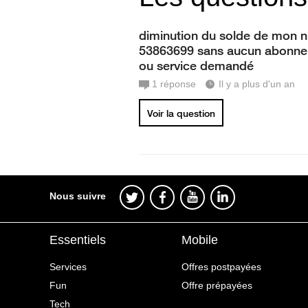
diminution du solde de mon n
53863699 sans aucun abonn
ou service demandé
1
réponse
Il y a plus d'un an
Voir la question
Nous suivre
Essentiels
Mobile
Services
Offres postpayées
Fun
Offre prépayées
Tech