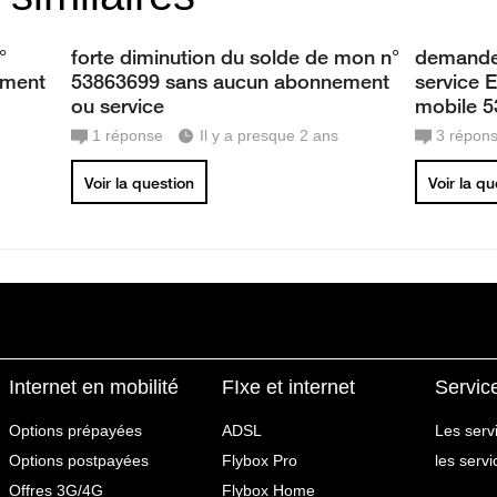
°
forte diminution du solde de mon n°
demande
ement
53863699 sans aucun abonnement
service
ou service
mobile 
1
réponse
Il y a presque 2 ans
3
répon
Voir la question
Voir la q
Internet en mobilité
FIxe et internet
Servic
Options prépayées
ADSL
Les serv
Options postpayées
Flybox Pro
les serv
Offres 3G/4G
Flybox Home