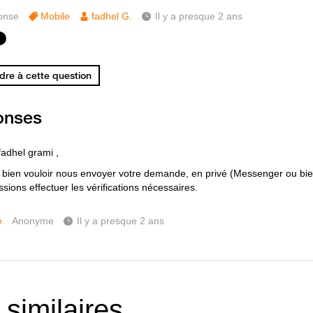
onse
Mobile
fadhel G.
Il y a presque 2 ans
re à cette question
onses
fadhel grami ,
 bien vouloir nous envoyer votre demande, en privé (Messenger ou bie
sions effectuer les vérifications nécessaires.
e
Anonyme
Il y a presque 2 ans
 similaires