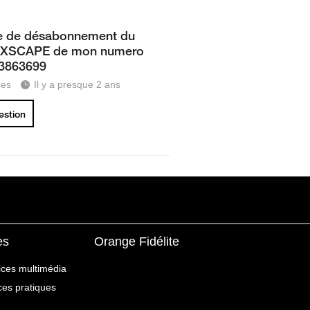
 de désabonnement du
 EXSCAPE de mon numero
53863699
ses
Il y a presque 2 ans
uestion
es
Orange Fidélite
ices multimédia
ices pratiques