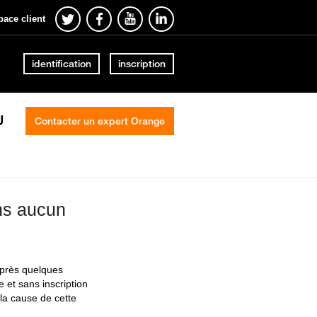
pace client
identification
inscription
U
Contacter un expert Orange
ns aucun
après quelques
 et sans inscription
la cause de cette