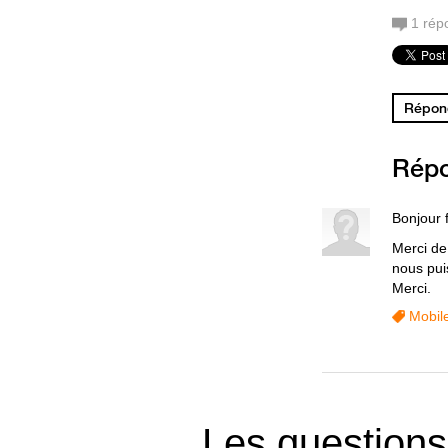
1
rép
Répond
Rép
Bonjour 
Merci de
nous puis
Merci.
Mobil
Les questions